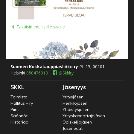
Takaisin edelliselle sivulle
Suomen Kukkakauppiasliitto ry
PL 15, 00101
Helsinki
0504763131
@Skklry
SKKL
Jäsenyys
Toimisto
Yritysjäsen
Hallitus – ry
Henkilöjäsen
Piirit
Yhdistysjäsen
Säännöt
Yrityskannattajajäsen
Historiaa
Opiskelijajäsen
Jäsenedut