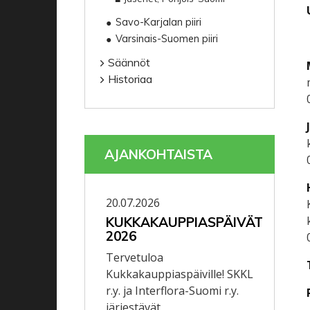
Savo-Karjalan piiri
Varsinais-Suomen piiri
Säännöt
Historiaa
AJANKOHTAISTA
20.07.2026
KUKKAKAUPPIASPÄIVÄT
2026
Tervetuloa
Kukkakauppiaspäiville! SKKL
r.y. ja Interflora-Suomi r.y.
järjestävät