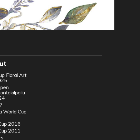
lut
p Floral Art
025
Open
ontakilpailu
24
7
ra World Cup
Cup 2016
Cup 2011
rs