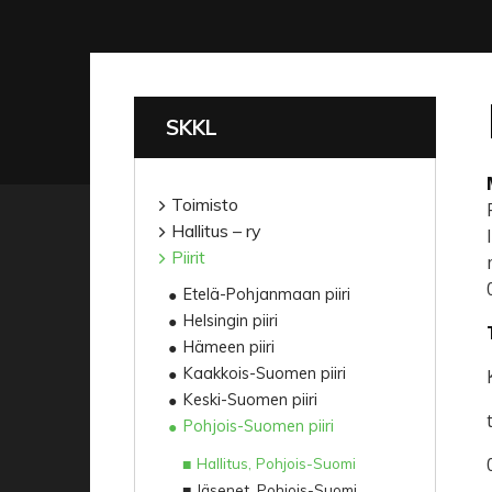
SKKL
Toimisto
Hallitus – ry
Piirit
Etelä-Pohjanmaan piiri
Helsingin piiri
Hämeen piiri
Kaakkois-Suomen piiri
Keski-Suomen piiri
Pohjois-Suomen piiri
Hallitus, Pohjois-Suomi
Jäsenet, Pohjois-Suomi