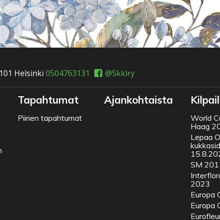
101 Helsinki
0504763131
@Skklry
Tapahtumat
Ajankohtaista
Kilpai
Piirien tapahtumat
World Cu
Haag 2
Lepaa 
kukkasid
n
15.8.20
SM 201
Interflo
2023
Europa 
Europa 
Eurofleu