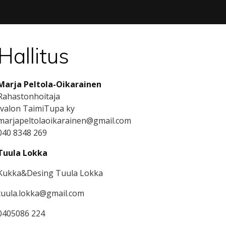
Hallitus
Marja Peltola-Oikarainen
Rahastonhoitaja
Ivalon TaimiTupa ky
marjapeltolaoikarainen@gmail.com
040 8348 269
Tuula Lokka
Kukka&Desing Tuula Lokka
tuula.lokka@gmail.com
0405086 224