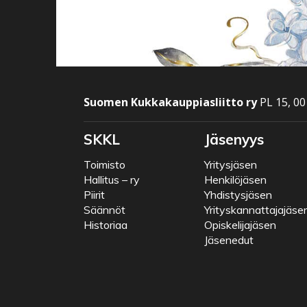
Suomen Kukkakauppiasliitto ry
PL 15, 00
SKKL
Jäsenyys
Toimisto
Yritysjäsen
Hallitus – ry
Henkilöjäsen
Piirit
Yhdistysjäsen
Säännöt
Yrityskannattajajäse
Historiaa
Opiskelijajäsen
Jäsenedut