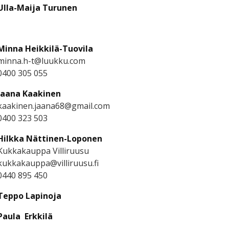
Ulla-Maija Turunen
Minna Heikkilä-Tuovila
minna.h-t@luukku.com
0400 305 055
Jaana Kaakinen
kaakinen.jaana68@gmail.com
0400 323 503
Hilkka Nättinen-Loponen
Kukkakauppa Villiruusu
kukkakauppa@villiruusu.fi
0440 895 450
Teppo Lapinoja
Paula Erkkilä