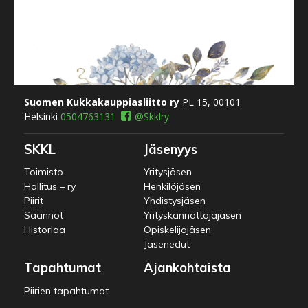
Suomen Kukkakauppiasliitto ry
PL 15, 00101
Helsinki
0504763131
@Skklry
SKKL
Jäsenyys
Toimisto
Yritysjäsen
Hallitus – ry
Henkilöjäsen
Piirit
Yhdistysjäsen
Säännöt
Yrityskannattajajäsen
Historiaa
Opiskelijajäsen
Jäsenedut
Tapahtumat
Ajankohtaista
Piirien tapahtumat