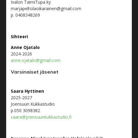
Ivalon TaimiTupa ky
marjapeltolaoikarainen@gmail.com
p. 0408348269
Sihteeri
Anne Ojatalo
2024-2026
anne.ojatalo@gmail.com
Varsinaiset jäsenet
Saara Hyttinen
2025-2027
Joensuun Kukkastudio
p.050 3098382
saara@joensuunkukkastudio.fi