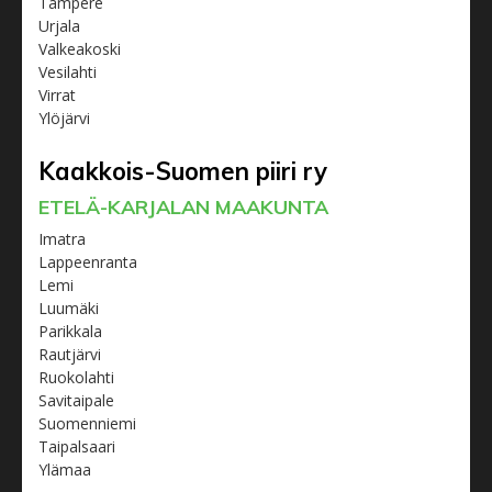
Tampere
Urjala
Valkeakoski
Vesilahti
Virrat
Ylöjärvi
Kaakkois-Suomen piiri ry
ETELÄ-KARJALAN MAAKUNTA
Imatra
Lappeenranta
Lemi
Luumäki
Parikkala
Rautjärvi
Ruokolahti
Savitaipale
Suomenniemi
Taipalsaari
Ylämaa