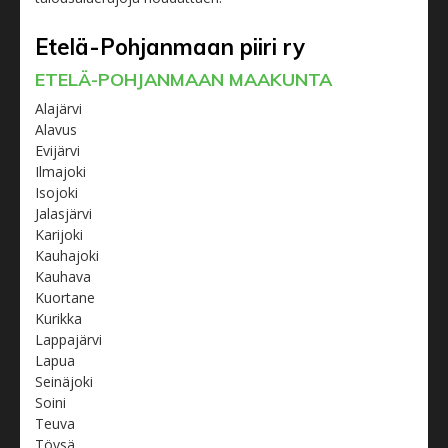
Etelä-Pohjanmaan piiri ry
ETELÄ-POHJANMAAN MAAKUNTA
Alajärvi
Alavus
Evijärvi
Ilmajoki
Isojoki
Jalasjärvi
Karijoki
Kauhajoki
Kauhava
Kuortane
Kurikka
Lappajärvi
Lapua
Seinäjoki
Soini
Teuva
Töysä