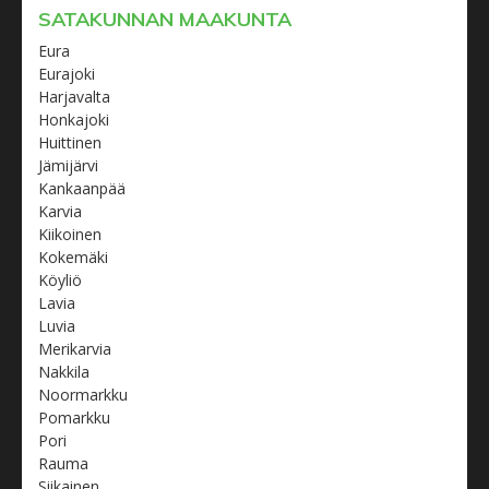
SATAKUNNAN MAAKUNTA
Eura
Eurajoki
Harjavalta
Honkajoki
Huittinen
Jämijärvi
Kankaanpää
Karvia
Kiikoinen
Kokemäki
Köyliö
Lavia
Luvia
Merikarvia
Nakkila
Noormarkku
Pomarkku
Pori
Rauma
Siikainen