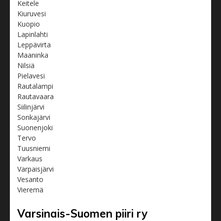
Keitele
Kiuruvesi
Kuopio
Lapinlahti
Leppävirta
Maaninka
Nilsiä
Pielavesi
Rautalampi
Rautavaara
Siilinjärvi
Sonkajärvi
Suonenjoki
Tervo
Tuusniemi
Varkaus
Varpaisjärvi
Vesanto
Vieremä
Varsinais-Suomen piiri ry