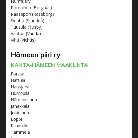
Nurmijärvi
Pornainen (Borgnäs)
Raasepori (Raseborg)
Siuntio (Sjundeå)
Tuusula (Tusby)
Vantaa (Vanda)
Vihti (Vichtis)
Hämeen piiri ry
KANTA-HÄMEEN MAAKUNTA
Forssa
Hattula
Hausjärvi
Humppila
Hämeenlinna
Janakkala
Jokioinen
Loppi
Riihimäki
Tammela