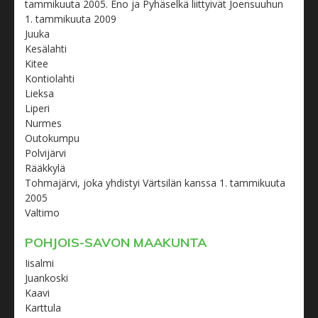
tammikuuta 2005. Eno ja Pyhäselkä liittyivät Joensuuhun
1. tammikuuta 2009
Juuka
Kesälahti
Kitee
Kontiolahti
Lieksa
Liperi
Nurmes
Outokumpu
Polvijärvi
Rääkkylä
Tohmajärvi, joka yhdistyi Värtsilän kanssa 1. tammikuuta
2005
Valtimo
POHJOIS-SAVON MAAKUNTA
Iisalmi
Juankoski
Kaavi
Karttula