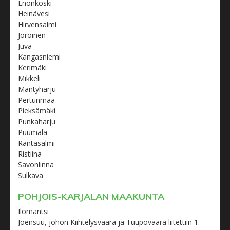
Enonkoski
Heinävesi
Hirvensalmi
Joroinen
Juva
Kangasniemi
Kerimäki
Mikkeli
Mäntyharju
Pertunmaa
Pieksämäki
Punkaharju
Puumala
Rantasalmi
Ristiina
Savonlinna
Sulkava
POHJOIS-KARJALAN MAAKUNTA
Ilomantsi
Joensuu, johon Kiihtelysvaara ja Tuupovaara liitettiin 1.