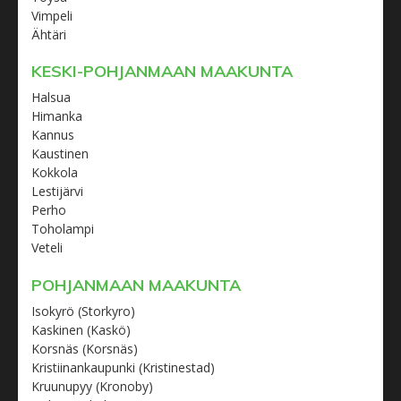
Vimpeli
Ähtäri
KESKI-POHJANMAAN MAAKUNTA
Halsua
Himanka
Kannus
Kaustinen
Kokkola
Lestijärvi
Perho
Toholampi
Veteli
POHJANMAAN MAAKUNTA
Isokyrö (Storkyro)
Kaskinen (Kaskö)
Korsnäs (Korsnäs)
Kristiinankaupunki (Kristinestad)
Kruunupyy (Kronoby)