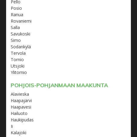
Pello
Posio
Ranua
Rovaniemi
Salla
Savukoski
Simo
Sodankylä
Tervola
Tornio
Utsjoki
Ylitornio
POHJOIS-POHJANMAAN MAAKUNTA
Alavieska
Haapajärvi
Haapavesi
Hailuoto
Haukipudas
Ii
Kalajoki