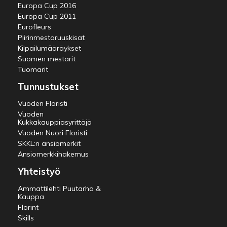
Europa Cup 2016
Europa Cup 2011
Eurofleurs
Piirinmestaruuskisat
Kilpailumääräykset
Suomen mestarit
Tuomarit
Tunnustukset
Vuoden Floristi
Vuoden
Kukkakauppiasyrittäjä
Vuoden Nuori Floristi
SKKL:n ansiomerkit
Ansiomerkkihakemus
Yhteistyö
Ammattilehti Puutarha &
Kauppa
Florint
Skills