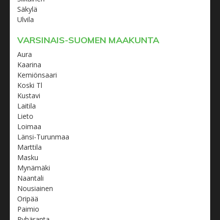
Säkylä
Ulvila
VARSINAIS-SUOMEN MAAKUNTA
Aura
Kaarina
Kemiönsaari
Koski Tl
Kustavi
Laitila
Lieto
Loimaa
Länsi-Turunmaa
Marttila
Masku
Mynämäki
Naantali
Nousiainen
Oripää
Paimio
Pyhäranta