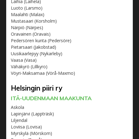
Laihia (Laihela)
Luoto (Larsmo)
Maalahti (Malax)
Mustasaari (Korsholm)
Närpiö (Närpes)
Oravainen (Oravais)
Pedersören kunta (Pedersöre)
Pietarsaari (Jakobstad)
Uusikaarlepyy (Nykarleby)
Vaasa (Vasa)
Vähäkyrö (Lillkyro)
Vöyri-Maksamaa (Vörå-Maxmo)
Helsingin piiri ry
ITÄ-UUDENMAAN MAAKUNTA
Askola
Lapinjärvi (Lappträsk)
Liljendal
Loviisa (Lovisa)
Myrskylä (Mörskom)