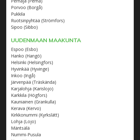
Pernaja (Pernå)
Porvoo (Borgå)
Pukkila
Ruotsinpyhtää (Strömfors)
Sipoo (Sibbo)
UUDENMAAN MAAKUNTA
Espoo (Esbo)
Hanko (Hangö)
Helsinki (Helsingfors)
Hyvinkää (Hyvinge)
Inkoo (Ingå)
Järvenpää (Träskända)
Karjalohja (Karislojo)
Karkkila (Högfors)
Kauniainen (Grankulla)
Kerava (Kervo)
Kirkkonummi (Kyrkslätt)
Lohja (Lojo)
Mäntsälä
Nummi-Pusula