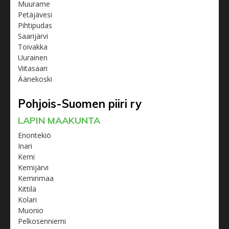
Muurame
Petäjävesi
Pihtipudas
Saarijärvi
Toivakka
Uurainen
Viitasaari
Äänekoski
Pohjois-Suomen piiri ry
LAPIN MAAKUNTA
Enontekiö
Inari
Kemi
Kemijärvi
Keminmaa
Kittilä
Kolari
Muonio
Pelkosenniemi