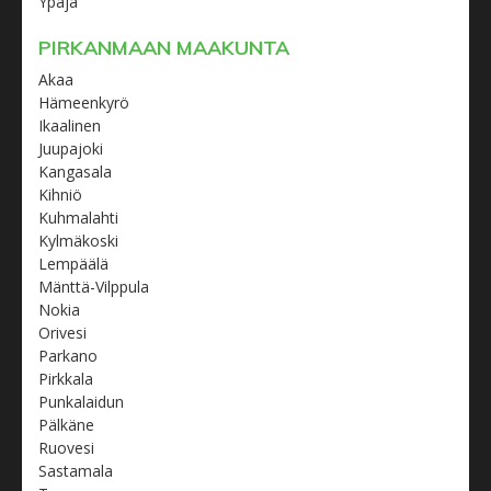
Ypäjä
PIRKANMAAN MAAKUNTA
Akaa
Hämeenkyrö
Ikaalinen
Juupajoki
Kangasala
Kihniö
Kuhmalahti
Kylmäkoski
Lempäälä
Mänttä-Vilppula
Nokia
Orivesi
Parkano
Pirkkala
Punkalaidun
Pälkäne
Ruovesi
Sastamala