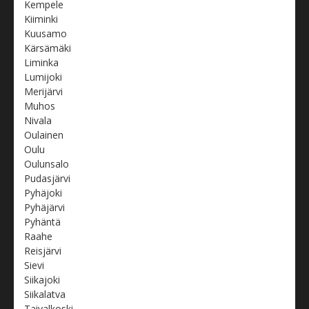
Kempele
Kiiminki
Kuusamo
Kärsämäki
Liminka
Lumijoki
Merijärvi
Muhos
Nivala
Oulainen
Oulu
Oulunsalo
Pudasjärvi
Pyhäjoki
Pyhäjärvi
Pyhäntä
Raahe
Reisjärvi
Sievi
Siikajoki
Siikalatva
Taivalkoski