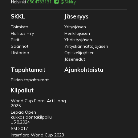
Helsinki
0504763131
@Skklry
SKKL
Jäsenyys
Toimisto
Yritysjäsen
Hallitus – ry
Henkilöjäsen
Piirit
Yhdistysjäsen
Säännöt
Yrityskannattajajäsen
Historiaa
Opiskelijajäsen
Jäsenedut
Tapahtumat
Ajankohtaista
Piirien tapahtumat
Kilpailut
World Cup Floral Art Haag
2025
Lepaa Open
kukkasidontakilpailu
15.8.2024
SM 2017
Interflora World Cup 2023