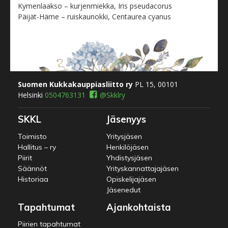
Kymenlaakso – kurjenmiekka, Iris pseudacorus
Päijät-Häme – ruiskaunokki, Centaurea cyanus
Suomen Kukkakauppiasliitto ry
PL 15, 00101
Helsinki
0504763131
@Skklry
SKKL
Jäsenyys
Toimisto
Yritysjäsen
Hallitus – ry
Henkilöjäsen
Piirit
Yhdistysjäsen
Säännöt
Yrityskannattajajäsen
Historiaa
Opiskelijajäsen
Jäsenedut
Tapahtumat
Ajankohtaista
Piirien tapahtumat